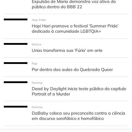
Expulsão de Maria demonstra voz ativa do
público dentro do BBB 22
Hopi Pride
Hopi Hari promove o festival ‘Summer Pride’
dedicado à comunidade LGBTQIA+
Música
Urias transforma sua ‘Fúria’ em arte
Rap
Por dentro das aulas do Quebrada Queer
Gaming
Dead by Daylight inicia teste público do capítulo
Portrait of a Murder
Notícias
DaBaby coloca seu preconceito contra a ciência
em discurso sorofóbico e homofóbico
K-Pop