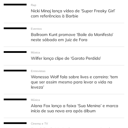
Rap
Nicki Minaj lança vídeo de ‘Super Freaky Girl’
com referências à Barbie
Eventos
Ballroom Kunt promove ‘Baile do Manifesto’
neste sábado em Juiz de Fora
Música
Wilfer lança clipe de ‘Garoto Perdido’
Entrevistas
Wanessa Wolf fala sobre lives e carreira: ‘tem
que ser assim mesmo para levar a vida na
leveza’
Música
Alana Fox lança a faixa ‘Sua Menina’ e marca
início de sua nova era após álbum
Cinema e TV