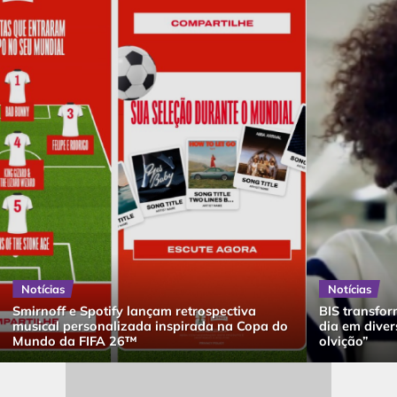
Notícias
Notícias
Smirnoff e Spotify lançam retrospectiva
BIS transfor
musical personalizada inspirada na Copa do
dia em dive
Mundo da FIFA 26™
olvição”