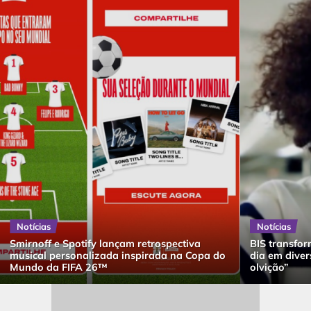
Notícias
Notícias
Smirnoff e Spotify lançam retrospectiva
BIS transfor
musical personalizada inspirada na Copa do
dia em dive
Mundo da FIFA 26™
olvição”