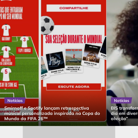
Notícias
Notícias
Smirnoff e Spotify lançam retrospectiva
BIS transfor
musical personalizada inspirada na Copa do
dia em dive
Mundo da FIFA 26™
olvição”