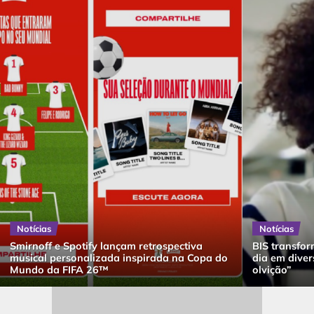
Notícias
Notícias
Smirnoff e Spotify lançam retrospectiva
BIS transfor
musical personalizada inspirada na Copa do
dia em dive
Mundo da FIFA 26™
olvição”