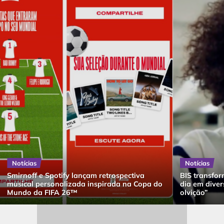
Notícias
Notícias
Smirnoff e Spotify lançam retrospectiva
BIS transfor
musical personalizada inspirada na Copa do
dia em dive
Mundo da FIFA 26™
olvição”