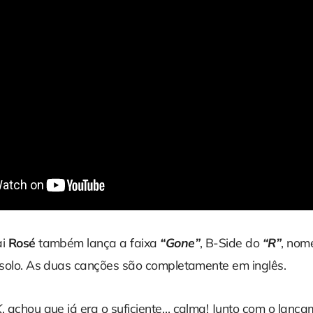
ai
Rosé
também lança a faixa
“Gone”
, B-Side do
“R”
, nom
o solo. As duas canções são completamente em inglês.
K
, achou que já era o suficiente… calma! Junto com o lanç