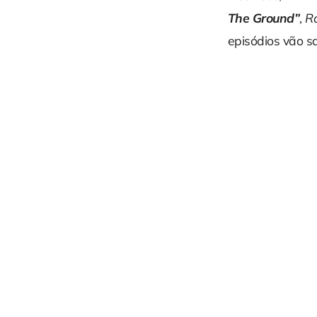
The Ground”
,
R
episódios vão sa