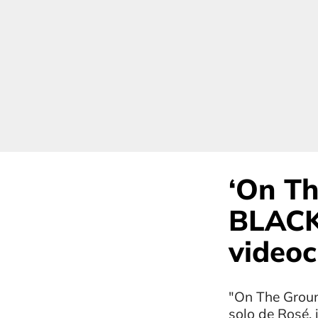
‘On Th
BLACKP
videoc
"On The Groun
solo de Rosé, 