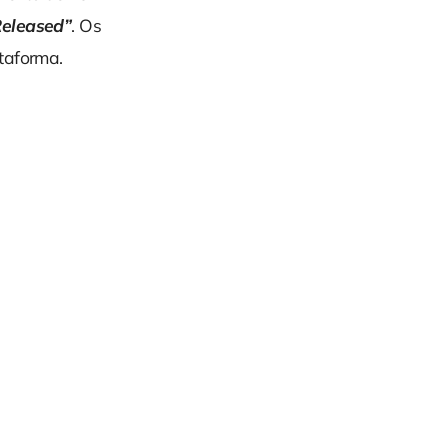
Released”
. Os
taforma.