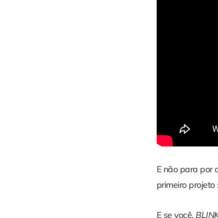
E não para por 
primeiro projet
E se você,
BLIN