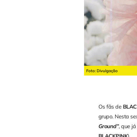
Foto: Divulgação
Os fãs de
BLAC
grupo. Nesta sex
Ground”
, que j
BLACKPINK
).