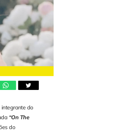
, integrante do
lada
“On The
ões do