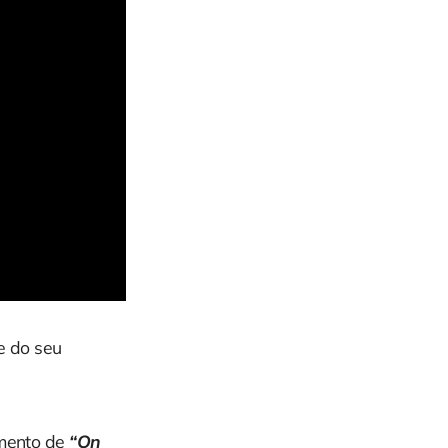
e do seu
amento de
“On