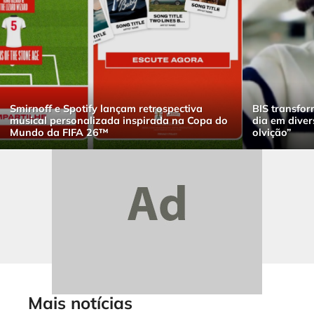
Smirnoff e Spotify lançam retrospectiva
BIS transfor
musical personalizada inspirada na Copa do
dia em dive
Mundo da FIFA 26™
olvição”
Mais notícias