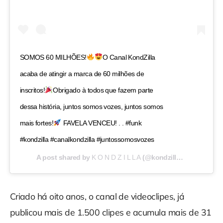
SOMOS 60 MILHÕES!
O Canal KondZilla
acaba de atingir a marca de 60 milhões de
inscritos!
Obrigado à todos que fazem parte
dessa história, juntos somos vozes, juntos somos
mais fortes!
FAVELA VENCEU! . . #funk
#kondzilla #canalkondzilla #juntossomosvozes
A post shared by
K O N D Z I L L A
(@kondzilla) on
Aug 31, 
Criado há oito anos, o canal de videoclipes, já
publicou mais de 1.500 clipes e acumula mais de 31