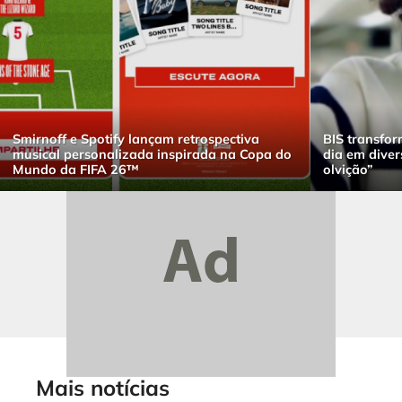
Smirnoff e Spotify lançam retrospectiva
BIS transfor
musical personalizada inspirada na Copa do
dia em dive
Mundo da FIFA 26™
olvição”
Mais notícias