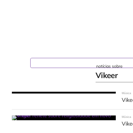
notícias sobre
Vikeer
Música
Vike
Música
Vike