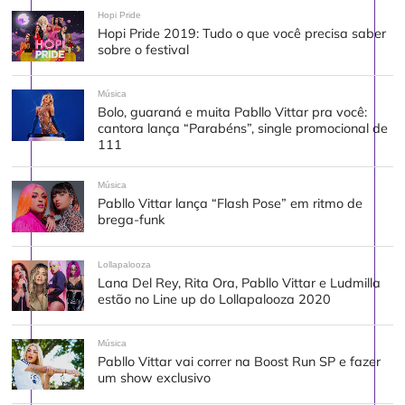
Hopi Pride
Hopi Pride 2019: Tudo o que você precisa saber
sobre o festival
Música
Bolo, guaraná e muita Pabllo Vittar pra você:
cantora lança “Parabéns”, single promocional de
111
Música
Pabllo Vittar lança “Flash Pose” em ritmo de
brega-funk
Lollapalooza
Lana Del Rey, Rita Ora, Pabllo Vittar e Ludmilla
estão no Line up do Lollapalooza 2020
Música
Pabllo Vittar vai correr na Boost Run SP e fazer
um show exclusivo