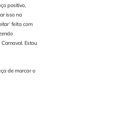
o positivo,
ar isso na
itar’ feita com
azendo
 Carnaval. Estou
eça de marcar o