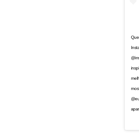
Quer
Inst
@ins
insp
melh
most
@eun
apar