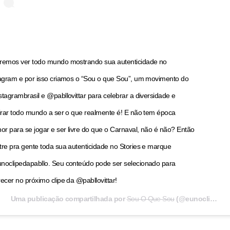
emos ver todo mundo mostrando sua autenticidade no
agram e por isso criamos o “Sou o que Sou”, um movimento do
tagrambrasil e @pabllovittar para celebrar a diversidade e
irar todo mundo a ser o que realmente é! E não tem época
or para se jogar e ser livre do que o Carnaval, não é não? Então
re pra gente toda sua autenticidade no Stories e marque
oclipedapabllo. Seu conteúdo pode ser selecionado para
ecer no próximo clipe da @pabllovittar!
Uma publicação compartilhada por
Sou O Que Sou
(@eunoclipedapabllo) em