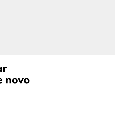
ar
e novo