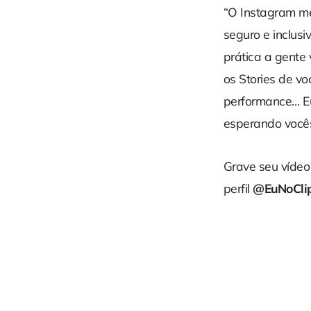
“O Instagram me
seguro e inclus
prática a gente 
os Stories de v
performance… Eu
esperando vocês
Grave seu vídeo
perfil
@EuNoCli