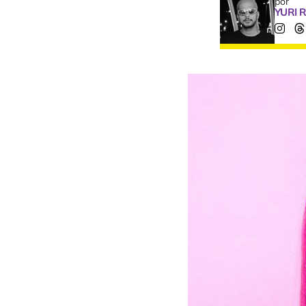
por
YURI 