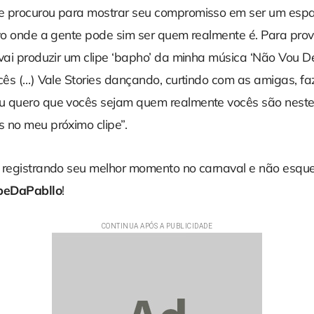
 procurou para mostrar seu compromisso em ser um espaç
ivo onde a gente pode sim ser quem realmente é. Para prov
vai produzir um clipe ‘bapho’ da minha música ‘Não Vou De
ocês (…) Vale Stories dançando, curtindo com as amigas, f
 quero que vocês sejam quem realmente vocês são neste
 no meu próximo clipe”.
 registrando seu melhor momento no carnaval e não esqu
peDaPabllo
!