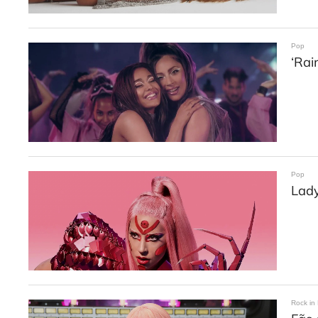
Pop
‘Rai
Pop
Lady
Rock in