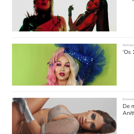
Notícias
‘Os 
Entrevis
De m
Anit