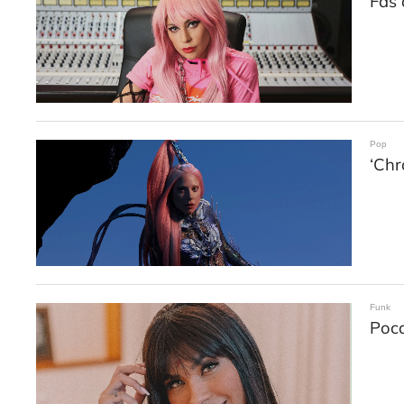
Fãs 
Pop
‘Chr
Funk
Poca