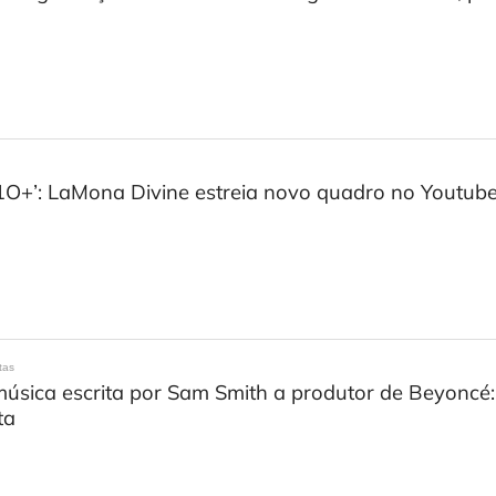
1O+’: LaMona Divine estreia novo quadro no Youtube
tas
úsica escrita por Sam Smith a produtor de Beyoncé
ta