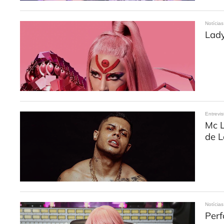
Notícias
Lady
Entrevis
Mc L
de 
Notícias
Per