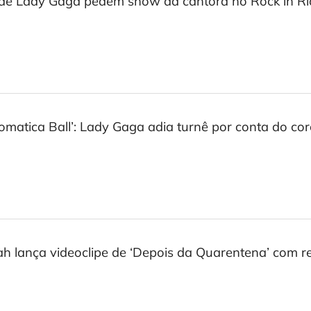
de Lady Gaga pedem show da cantora no Rock in R
omatica Ball’: Lady Gaga adia turnê por conta do co
h lança videoclipe de ‘Depois da Quarentena’ com 