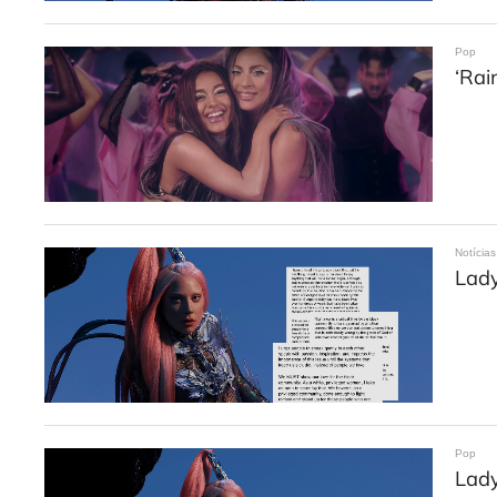
Pop
‘Rai
Notícias
Lady
Pop
Lady