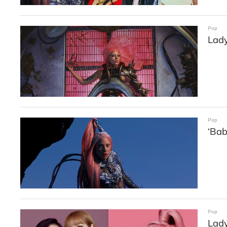
Pop
Lady
Pop
‘Bab
Pop
Lady