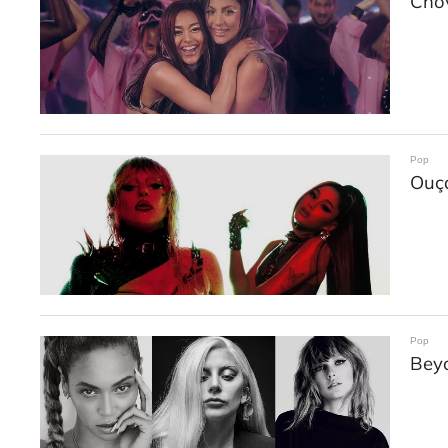
Chov
Pop
Ouça
Pop
Beyo