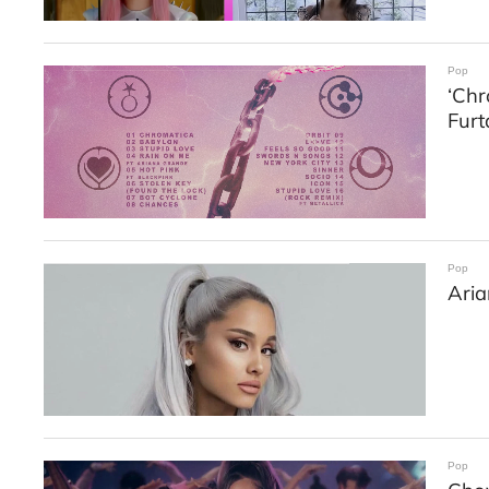
Pop
‘Chr
Fur
Pop
Aria
Pop