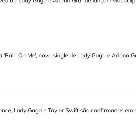
eu aí? Lady Gaga e Ariana Grande lançam videoclip
 ‘Rain On Me’, novo single de Lady Gaga e Ariana G
ncé, Lady Gaga e Taylor Swift são confirmadas em e