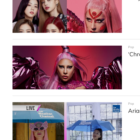
Pop
‘Chr
Pop
Aria