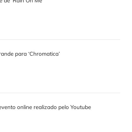
e de ‘Rain On Me’
rande para ‘Chromatica’
vento online realizado pelo Youtube