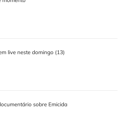
te momento”
em live neste domingo (13)
e documentário sobre Emicida