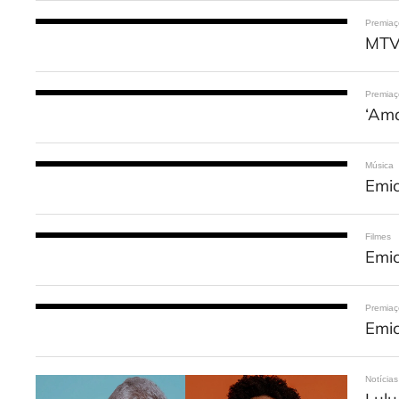
Premia
MTV
Premia
‘Ama
Música
Emic
Filmes
Emic
Premia
Emic
Notícias