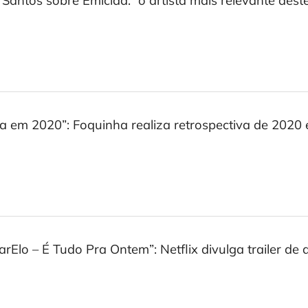
 Santos sobre Emicida: “o artista mais relevante des
a em 2020”: Foquinha realiza retrospectiva de 2020 
rElo – É Tudo Pra Ontem”: Netflix divulga trailer d