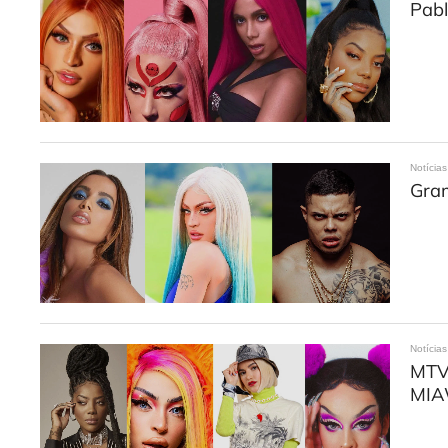
Pabl
Notícias
Gram
Notícias
MTV 
MIA