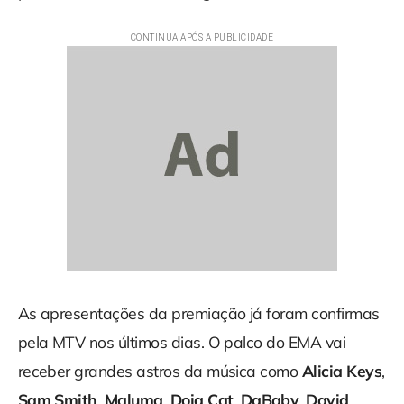
As apresentações da premiação já foram confirmas
pela MTV nos últimos dias. O palco do EMA vai
receber grandes astros da música como
Alicia Keys
,
Sam Smith
,
Maluma
,
Doja Cat
,
DaBaby
,
David