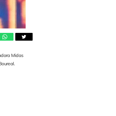
vadora Midas
Boureal.