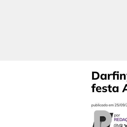
Darfin
festa 
publicado em
25/09/
por
REDA