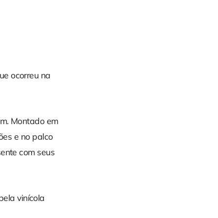
ue ocorreu na
ovem. Montado em
ções e no palco
esente com seus
la vinícola