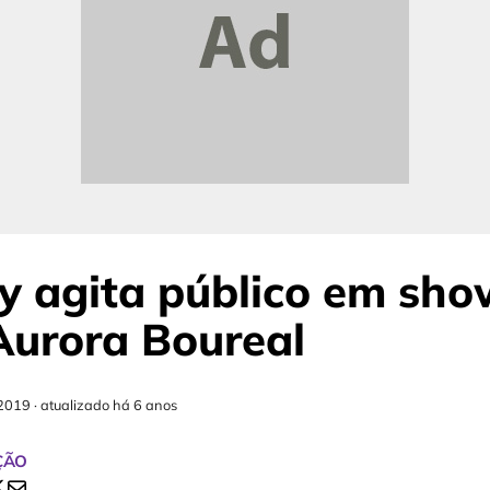
y agita público em sho
Aurora Boureal
2019
·
atualizado há 6 anos
ÇÃO