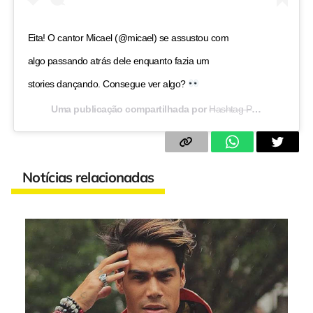
Eita! O cantor Micael (@micael) se assustou com
algo passando atrás dele enquanto fazia um
stories dançando. Consegue ver algo?
Uma publicação compartilhada por
Hashtag Pop
(@hashtag
Notícias relacionadas