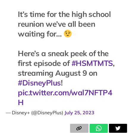
It’s time for the high school
reunion we’ve all been
waiting for…
Here’s a sneak peek of the
first episode of
#HSMTMTS
,
streaming August 9 on
#DisneyPlus
!
pic.twitter.com/wal7NFTP4
H
— Disney+ (@DisneyPlus)
July 25, 2023