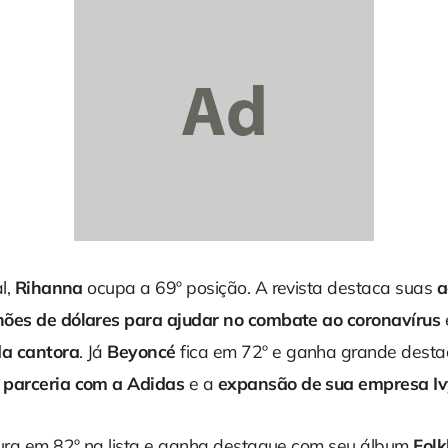
l,
Rihanna
ocupa a 69º posição. A revista destaca suas
a
hões de dólares para ajudar no combate ao coronavírus
a cantora
. Já
Beyoncé
fica em 72º e ganha grande desta
 parceria com a
Adidas
e a
expansão de sua empresa
I
ura em 82º na lista e ganha destaque com seu álbum
Folk