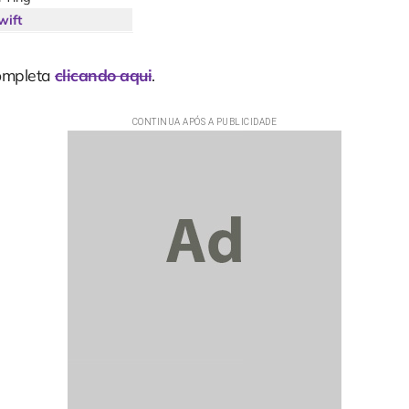
wift
completa
clicando aqui
.