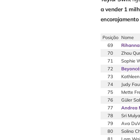
a vender 1 milh
encorajamento 
Posição
Nome
69
Rihanna
70
Zhou Qun
71
Sophie 
72
Beyoncé
73
Kathlee
74
Judy Fau
75
Mette Fr
76
Güler Sa
77
Andrea 
78
Sri Muly
79
Ava DuV
80
Solina C
81
Lam Wai