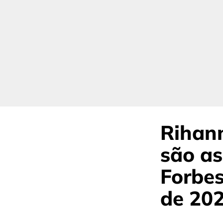
Rihann
são as
Forbes
de 20