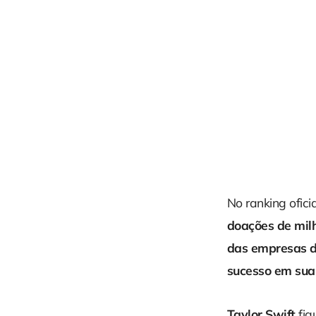
No ranking oficia
doações de mil
das empresas d
sucesso em sua
Taylor Swift
fig