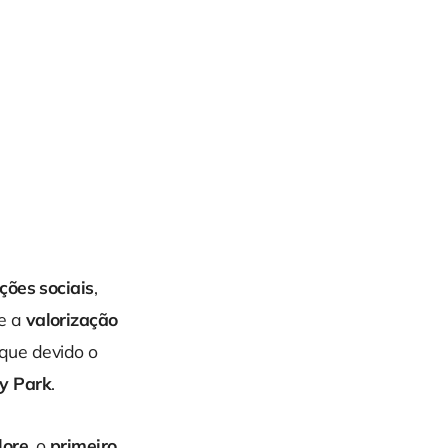
ções sociais
,
e a
valorização
que devido o
vy Park
.
lore
, o
primeiro