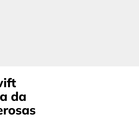
ift
ta da
erosas