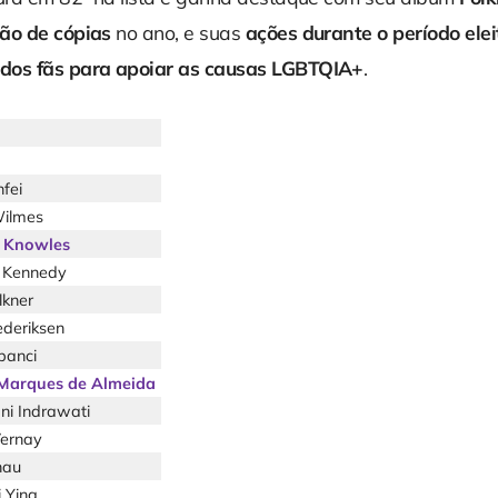
ão de cópias
no ano, e suas
ações durante o período elei
dos fãs para apoiar as causas LGBTQIA+
.
fei
Wilmes
 Knowles
n Kennedy
lkner
ederiksen
banci
Marques de Almeida
ani Indrawati
ernay
hau
 Ying