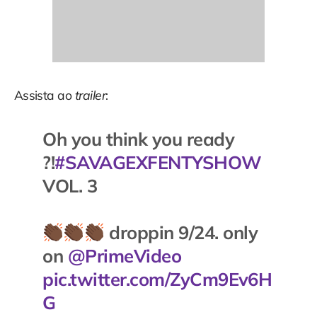
Assista ao
trailer
:
Oh you think you ready
?!
#SAVAGEXFENTYSHOW
VOL. 3
droppin 9/24. only
on
@PrimeVideo
pic.twitter.com/ZyCm9Ev6H
G