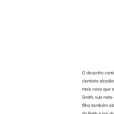
O desenho conta
cientista alcoól
mais novo que 
Smith, sua neta
filha também a
de Beth e pai d