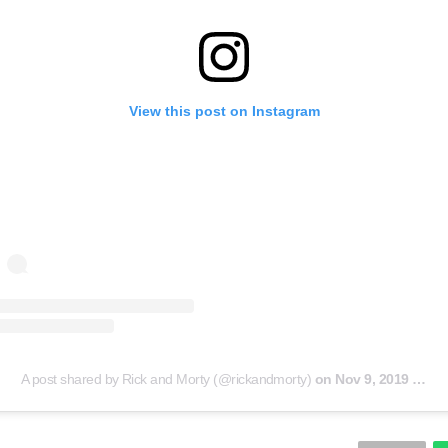
View this post on Instagram
A post shared by Rick and Morty (@rickandmorty)
on
Nov 9, 2019 at 12:00pm PST