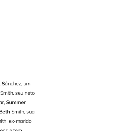
 S
ánchez, um
Smith, seu neto
ar,
Summer
Beth
Smith, sua
th, ex-marido
gens e tem