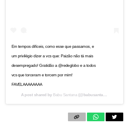
Em tempos difíceis, como esse que passamos, e
um privilégio dizer a vcs que: Paizão não tá mais
desempregado! Gratidão a @redeglobo e a todos
vcs que torceram e torcem por mim!
FAVELAAAAAAAA
A post shared by
Babu Santana
(@babusantana) on
May 8,