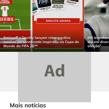
Smirnoff e Spotify lançam retrospectiva
BIS transfor
musical personalizada inspirada na Copa do
dia em dive
Mundo da FIFA 26™
olvição”
Mais notícias