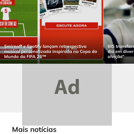
Smirnoff e Spotify lançam retrospectiva
BIS transfor
musical personalizada inspirada na Copa do
dia em dive
Mundo da FIFA 26™
olvição”
Mais notícias