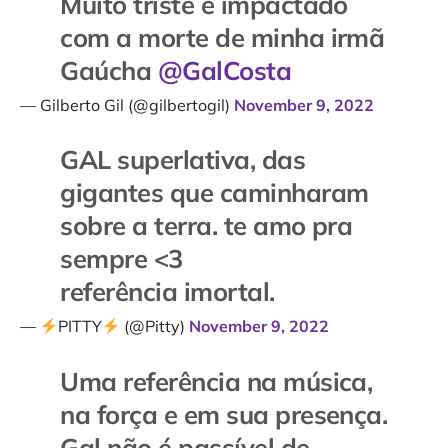
Muito triste e impactado
com a morte de minha irmã
Gaúcha
@GalCosta
— Gilberto Gil (@gilbertogil)
November 9, 2022
GAL superlativa, das
gigantes que caminharam
sobre a terra. te amo pra
sempre <3
referência imortal.
—
PITTY
(@Pitty)
November 9, 2022
Uma referência na música,
na força e em sua presença.
Gal não é passível de