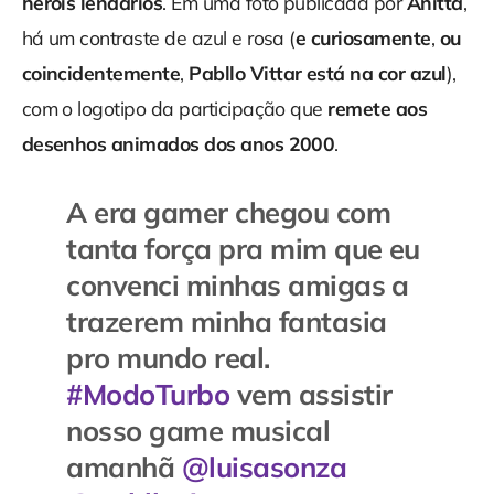
heróis lendários
. Em uma foto publicada por
Anitta
,
há um contraste de azul e rosa (
e
curiosamente
,
ou
coincidentemente
,
Pabllo Vittar está na cor azul
),
com o logotipo da participação que
remete aos
desenhos animados dos anos 2000
.
A era gamer chegou com
tanta força pra mim que eu
convenci minhas amigas a
trazerem minha fantasia
pro mundo real.
#ModoTurbo
vem assistir
nosso game musical
amanhã
@luisasonza