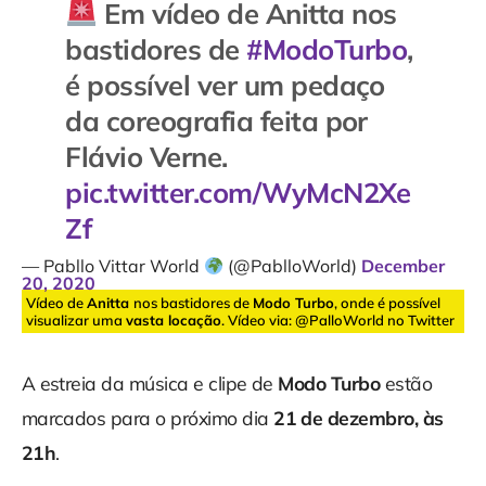
Em vídeo de Anitta nos
bastidores de
#ModoTurbo
,
é possível ver um pedaço
da coreografia feita por
Flávio Verne.
pic.twitter.com/WyMcN2Xe
Zf
— Pabllo Vittar World
(@PablloWorld)
December
20, 2020
Vídeo de
Anitta
nos bastidores de
Modo Turbo
, onde é possível
visualizar uma
vasta locação
. Vídeo via: @PalloWorld no Twitter
A estreia da música e clipe de
Modo Turbo
estão
marcados para o próximo dia
21 de dezembro, às
21h
.