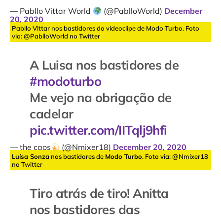
— Pabllo Vittar World
(@PablloWorld)
December
20, 2020
Pabllo Vittar nos bastidores do videoclipe de Modo Turbo. Foto
via: @PablloWorld no Twitter
A Luisa nos bastidores de
#modoturbo
Me vejo na obrigação de
cadelar
pic.twitter.com/IITqlj9hfi
— the caos
(@Nmixer18)
December 20, 2020
Luísa Sonza
nos bastidores de
Modo Turbo
. Foto via: @Nmixer18
no Twitter
Tiro atrás de tiro! Anitta
nos bastidores das