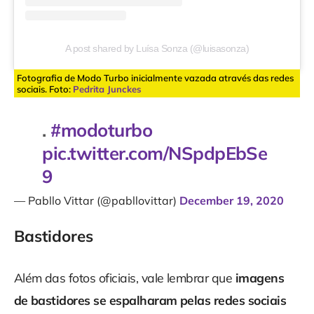
A post shared by Luísa Sonza (@luisasonza)
Fotografia de Modo Turbo inicialmente vazada através das redes
sociais. Foto:
Pedrita Junckes
.
#modoturbo
pic.twitter.com/NSpdpEbSe
9
— Pabllo Vittar (@pabllovittar)
December 19, 2020
Bastidores
Além das fotos oficiais, vale lembrar que
imagens
de bastidores se espalharam pelas redes sociais