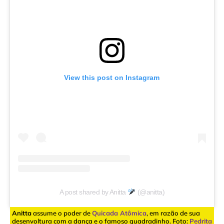
View this post on Instagram
A post shared by Anitta
(@anitta)
Anitta
assume o poder de
Quicada Atômica
, em razão de sua
desenvoltura com a dança e o famoso quadradinho. Foto:
Pedrita