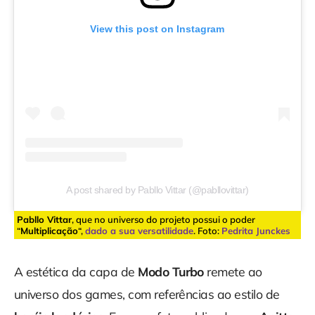
View this post on Instagram
A post shared by Pabllo Vittar (@pabllovittar)
Pabllo Vittar
, que no universo do projeto possui o poder
“
Multiplicação
“,
dado a sua versatilidade
. Foto:
Pedrita Junckes
A estética da capa de
Modo Turbo
remete ao
universo dos games, com referências ao estilo de