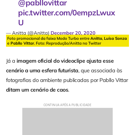
@pabllovittar
pic.twitter.com/0empzLwux
U
— Anitta (@Anitta)
December 20, 2020
Foto promocional da faixa Modo Turbo entre
Anitta
,
Luísa Sonza
e
Pabllo Vittar
. Foto: Reprodução/Anitta no Twitter
Já a
imagem oficial do videoclipe ajusta esse
cenário a uma esfera futurista
, que associada às
fotografias do ambiente publicadas por Pabllo Vittar
ditam um cenário de caos
.