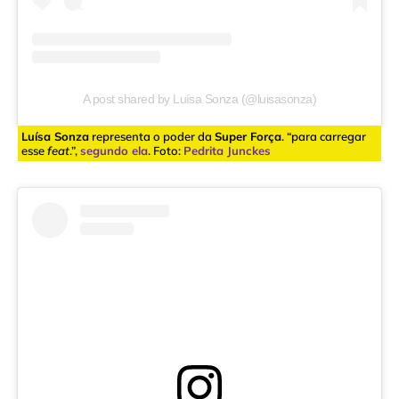
A post shared by Luísa Sonza (@luisasonza)
Luísa Sonza
representa o poder da
Super Força
. “para carregar
esse
feat
.”,
segundo ela
. Foto:
Pedrita Junckes