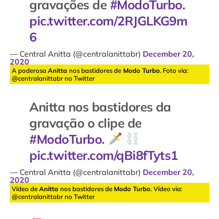
gravações de
#ModoTurbo
.
pic.twitter.com/2RJGLKG9m
6
— Central Anitta (@centralanittabr)
December 20,
2020
A poderosa
Anitta
nos bastidores de
Modo Turbo
. Foto via:
@centralanittabr no Twitter
Anitta nos bastidores da
gravação o clipe de
#ModoTurbo
.
pic.twitter.com/qBi8fTyts1
— Central Anitta (@centralanittabr)
December 20,
2020
Vídeo de
Anitta
nos bastidores de
Modo Turbo
. Vídeo via:
@centralanittabr no Twitter