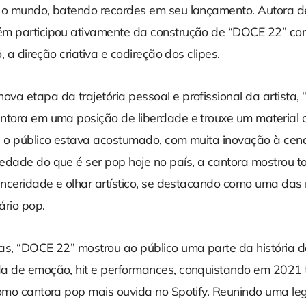
 o mundo, batendo recordes em seu lançamento. Autora d
ém participou ativamente da construção de “DOCE 22” c
o, a direção criativa e codireção dos clipes.
va etapa da trajetória pessoal e profissional da artista,
ntora em uma posição de liberdade e trouxe um material 
e o público estava acostumado, com muita inovação à cena
edade do que é ser pop hoje no país, a cantora mostrou t
sinceridade e olhar artístico, se destacando como uma das
ário pop.
as, “DOCE 22” mostrou ao público uma parte da história d
da de emoção, hit e performances, conquistando em 202
como cantora pop mais ouvida no Spotify. Reunindo uma le