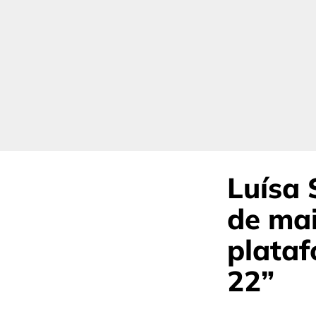
Luísa 
de mai
plata
22”