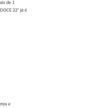
ais de 1
“DOCE 22” já é
etas e