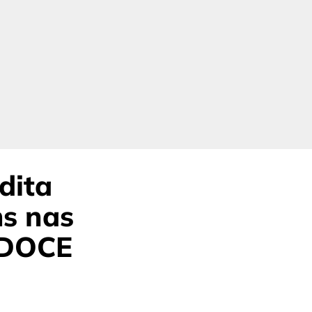
dita
ms nas
“DOCE