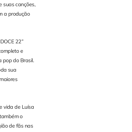
e suas canções,
om a produção
 “DOCE 22”
completo e
 pop do Brasil.
oda sua
 maiores
e vida de Luísa
1 também o
gião de fãs nas