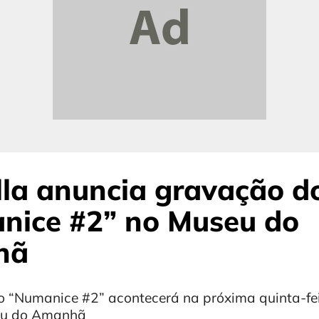
la anuncia gravação d
nice #2” no Museu do
hã
 “Numanice #2” acontecerá na próxima quinta-fei
seu do Amanhã