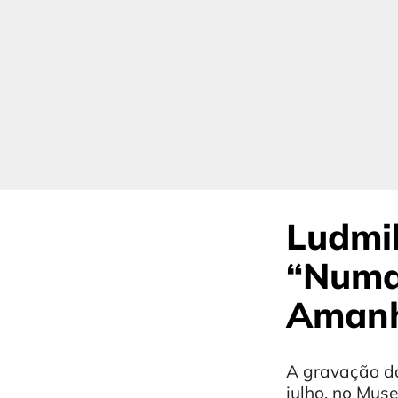
Ludmil
“Numa
Aman
A gravação do
julho, no Mu