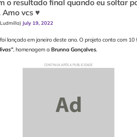
m o resultado final quando eu soltar p
. Amo vcs ♥️
Ludmilla)
July 19, 2022
foi lançado em janeiro deste ano. O projeto conta com 10 f
ivas”
, homenagem a
Brunna Gonçalves
.