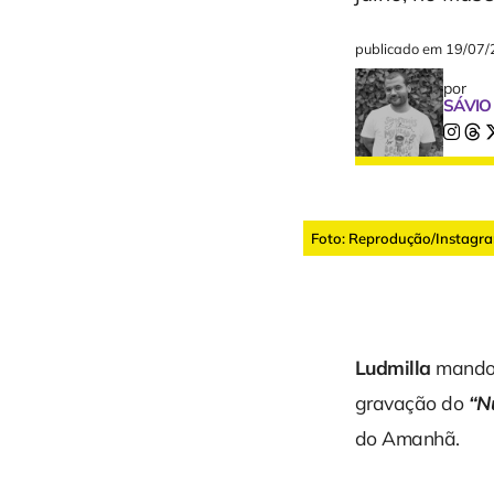
publicado em
19/07/
por
SÁVIO
Foto: Reprodução/Instagr
Ludmilla
mandou 
gravação do
“N
do Amanhã.