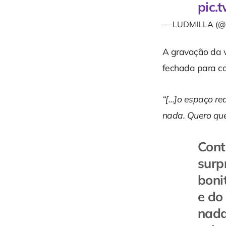
pic.
— LUDMILLA (@
A gravação da v
fechada para c
“[…]o espaço rea
nada. Quero que
Cont
surp
boni
e do
nada