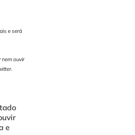
ais e será
r nem ouvir
itter
.
itado
ouvir
a e