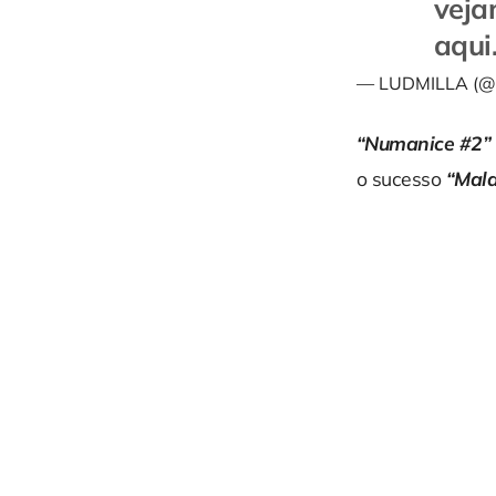
veja
aqui
— LUDMILLA (@
“Numanice #2”
o sucesso
“Mald