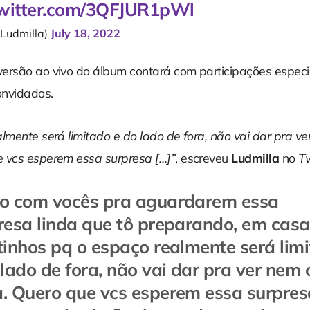
twitter.com/3QFJUR1pWl
Ludmilla)
July 18, 2022
ersão ao vivo do álbum contará com participações especi
onvidados.
lmente será limitado e do lado de fora, não vai dar pra ve
 vcs esperem essa surpresa […]”
, escreveu
Ludmilla
no
Tw
o com vocês pra aguardarem essa
resa linda que tô preparando, em casa
tinhos pq o espaço realmente será lim
 lado de fora, não vai dar pra ver nem 
. Quero que vcs esperem essa surpres