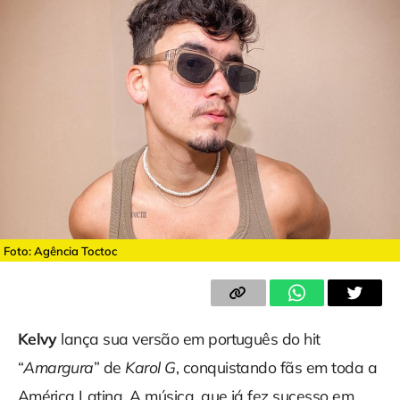
Foto: Agência Toctoc
Kelvy
lança sua versão em português do hit
“
Amargura
” de
Karol G
, conquistando fãs em toda a
América Latina. A música, que já fez sucesso em