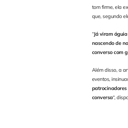
tom firme, ela 
que, segundo el
“
Já viram águi
nascendo de no
converso com g
Além disso, a a
eventos, insinua
patrocinadores
conversa
“, disp