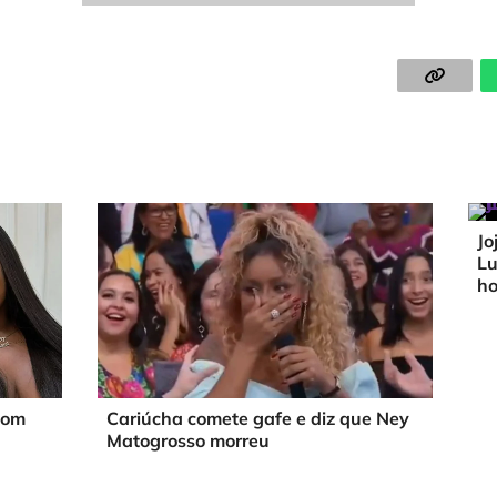
Jo
Lu
h
com
Cariúcha comete gafe e diz que Ney
Matogrosso morreu