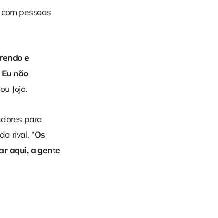
es com pessoas
rendo e
 Eu não
mou Jojo.
adores para
a rival. “
Os
r aqui, a gente