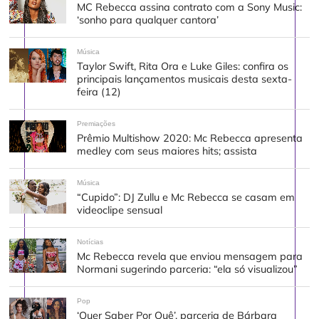
MC Rebecca assina contrato com a Sony Music:
‘sonho para qualquer cantora’
Música
Taylor Swift, Rita Ora e Luke Giles: confira os
principais lançamentos musicais desta sexta-
feira (12)
Premiações
Prêmio Multishow 2020: Mc Rebecca apresenta
medley com seus maiores hits; assista
Música
“Cupido”: DJ Zullu e Mc Rebecca se casam em
videoclipe sensual
Notícias
Mc Rebecca revela que enviou mensagem para
Normani sugerindo parceria: “ela só visualizou”
Pop
‘Quer Saber Por Quê’, parceria de Bárbara