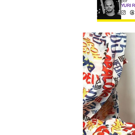
por
YURI 