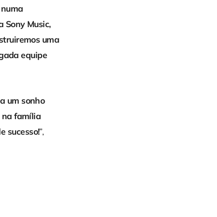
r numa
 Sony Music,
nstruiremos uma
rigada equipe
ra um sonho
 na família
e sucesso!
”,