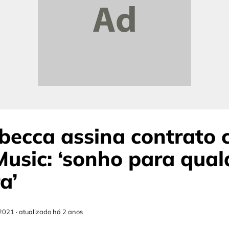
becca assina contrato 
usic: ‘sonho para qual
a’
2021
·
atualizado há 2 anos