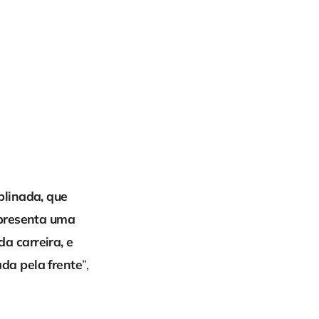
plinada, que
epresenta uma
a carreira, e
da pela frente
”,