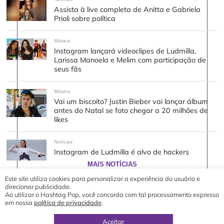
Assista à live completa de Anitta e Gabriela
Prioli sobre política
Música
Instagram lançará videoclipes de Ludmilla,
Larissa Manoela e Melim com participação de
seus fãs
Música
Vai um biscoito? Justin Bieber vai lançar álbum
antes do Natal se foto chegar a 20 milhões de
likes
Notícias
Instagram de Ludmilla é alvo de hackers
MAIS NOTÍCIAS
Este site utiliza cookies para personalizar a experiência do usuário e
direcionar publicidade.
Ao utilizar o Hashtag Pop, você concorda com tal processamento expresso
em nossa
política de privacidade
.
© 2019 - 2026 Hashtag Pop®
direção geral por
Yuri Ronaldo
Aceitar