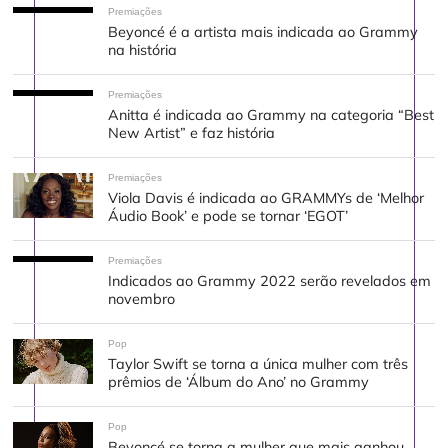
Premiações
Beyoncé é a artista mais indicada ao Grammy
na história
Premiações
Anitta é indicada ao Grammy na categoria “Best
New Artist” e faz história
Premiações
Viola Davis é indicada ao GRAMMYs de ‘Melhor
Áudio Book’ e pode se tornar ‘EGOT’
Premiações
Indicados ao Grammy 2022 serão revelados em
novembro
Pop
Taylor Swift se torna a única mulher com três
prêmios de ‘Álbum do Ano’ no Grammy
Pop
Beyoncé se torna a mulher que mais ganhou