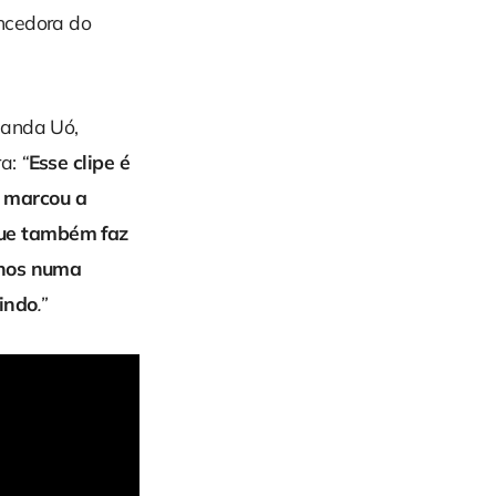
ncedora do
Banda Uó,
a:
“
Esse clipe é
 marcou a
que também faz
anos numa
indo
.”