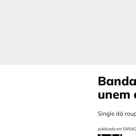
Banda
unem e
Single dá rou
publicado em
19/04/