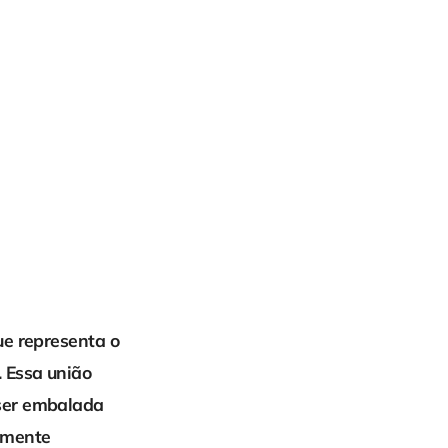
ue representa o
 Essa união
 ser embalada
lmente