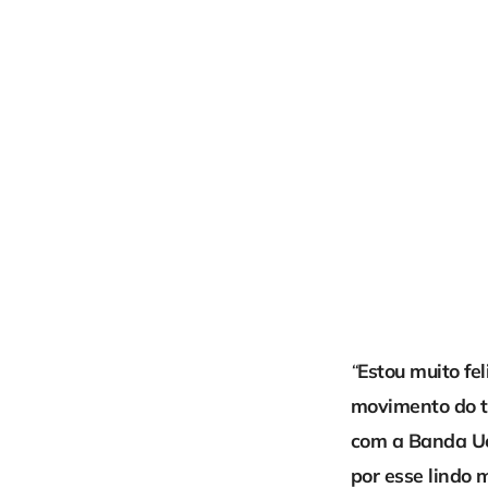
“
Estou muito fe
movimento do te
com a Banda Uó 
por esse lindo