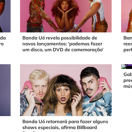
nda
Banda Uó revela possibilidade de
Ban
ro
novos lançamentos: ‘podemos fazer
ree
um disco, um DVD de comemoração’
per
Gab
pre
mús
Banda Uó retornará para fazer alguns
shows especiais, afirma Billboard