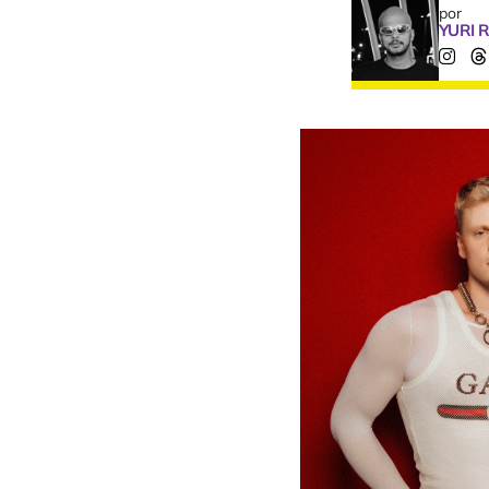
por
YURI 