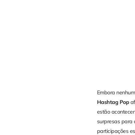
Embora nenhuma 
Hashtag Pop
af
estão acontecen
surpresas para o
participações esp