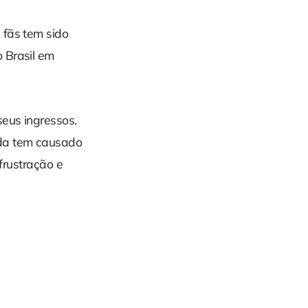
 fãs tem sido
 Brasil em
seus ingressos.
nda tem causado
 frustração e