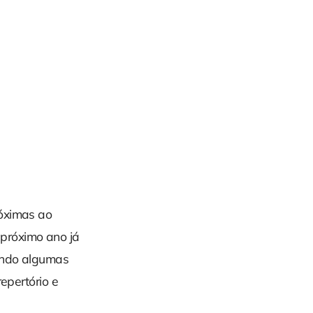
róximas ao
próximo ano já
ando algumas
epertório e