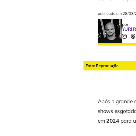
publicado em
28/03/
por
YURI 
Foto: Reprodução
Após o grande a
shows esgotado
em
2024
para u