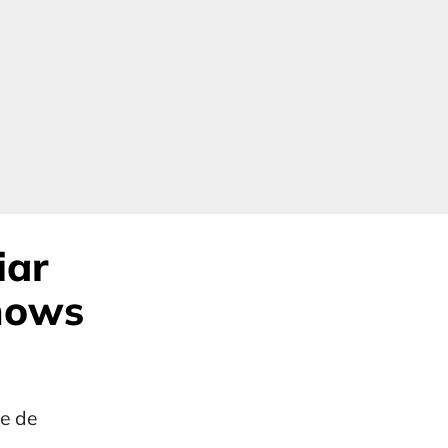
iar
shows
e de