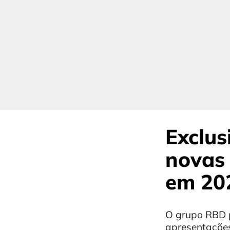
Exclus
novas 
em 20
O grupo RBD p
apresentaçõe