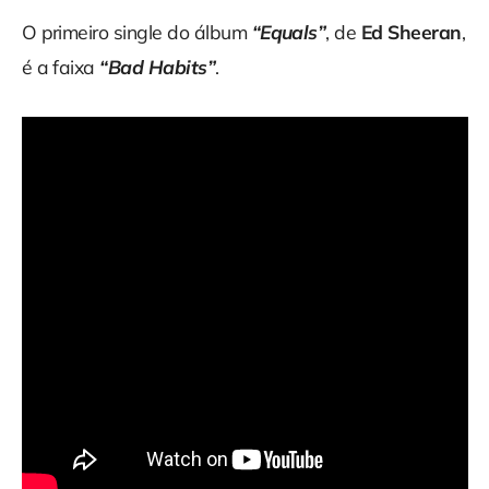
O primeiro single do álbum
“Equals”
, de
Ed Sheeran
,
é a faixa
“Bad Habits”
.