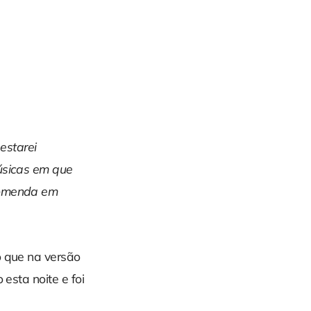
 estarei
músicas em que
ncomenda em
o que na versão
 esta noite e foi