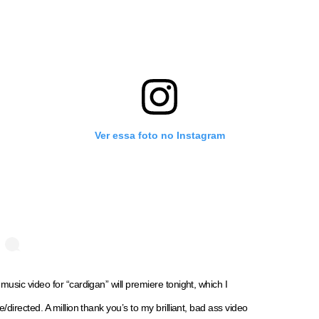
Ver essa foto no Instagram
music video for “cardigan” will premiere tonight, which I
e/directed. A million thank you’s to my brilliant, bad ass video