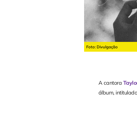
Foto: Divulgação
A cantora
Taylo
álbum, intitulad