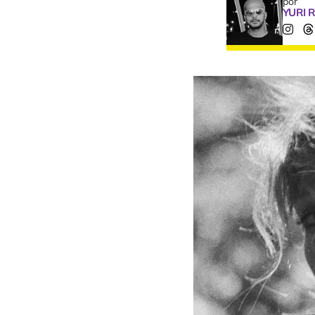
por
YURI 