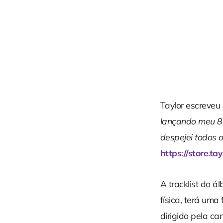
Taylor escreveu 
lançando meu 8º
despejei todos 
https://store.ta
A tracklist do 
física, terá uma
dirigido pela can