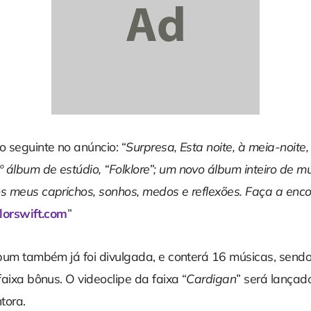
o seguinte no anúncio: “
Surpresa, Esta noite, à meia-noite,
 álbum de estúdio, “Folklore”; um novo álbum inteiro de 
os meus caprichos, sonhos, medos e reflexões. Faça a e
ylorswift.com
”
álbum também já foi divulgada, e conterá 16 músicas, send
 faixa bônus. O videoclipe da faixa “
Cardigan
” será lançado
tora.