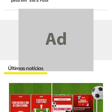
peso em ”Ela É Fútil”
Últimas notícias