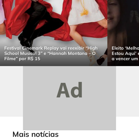
Festival Cinemark Replay vai reexibir “High
Eleito ‘Melho
School Musical 3” e “Hannah Montana – O
Estou Aqui’ 
Filme” por R$ 15
a vencer um
Mais notícias