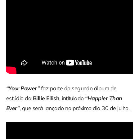
“Your Power”
faz parte do segundo álbum de
estúdio da
Billie Eilish
, intitulado
“Happier Than
Ever”
, que será lançado no próximo dia 30 de julho.