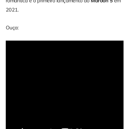
romântica é o primeiro lançamento do
Maroon 5
em
2021.
Ouça: