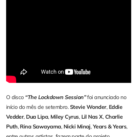
O disco
“The Lockdown Session”
foi anunciado no
início do mês de setembro.
Stevie Wonder
,
Eddie
Vedder
,
Dua Lipa
,
Miley Cyrus
,
Lil Nas X
,
Charlie
Puth
,
Rina Sawayama
,
Nicki Minaj
,
Years & Years
,
entre outros artistas, fazem parte do projeto.