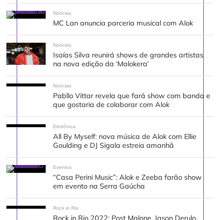
Notícias
MC Lan anuncia parceria musical com Alok
Notícias
Isaías Silva reunirá shows de grandes artistas
na nova edição da ‘Malokera’
Notícias
Pabllo Vittar revela que fará show com banda e
que gostaria de colaborar com Alok
Eletrônica
All By Myself: nova música de Alok com Ellie
Goulding e DJ Sigala estreia amanhã
Eventos
“Casa Perini Music”: Alok e Zeeba farão show
em evento na Serra Gaúcha
Rock in Rio
Rock in Rio 2022: Post Malone, Jason Derulo,