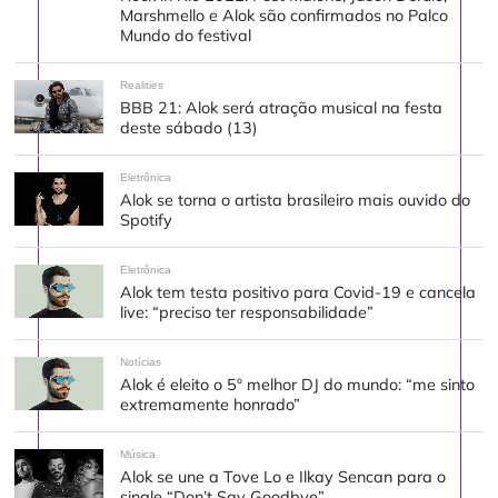
Marshmello e Alok são confirmados no Palco
Mundo do festival
Realities
BBB 21: Alok será atração musical na festa
deste sábado (13)
Eletrônica
Alok se torna o artista brasileiro mais ouvido do
Spotify
Eletrônica
Alok tem testa positivo para Covid-19 e cancela
live: “preciso ter responsabilidade”
Notícias
Alok é eleito o 5º melhor DJ do mundo: “me sinto
extremamente honrado”
Música
Alok se une a Tove Lo e Ilkay Sencan para o
single “Don’t Say Goodbye”