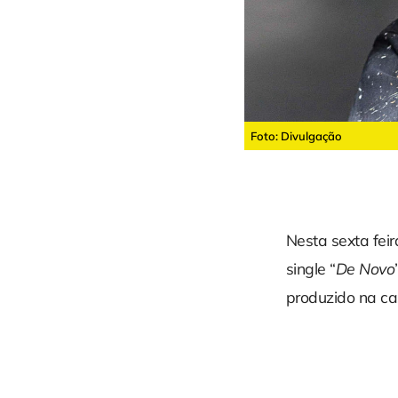
Foto: Divulgação
Nesta sexta fei
single “
De Novo
produzido na cas