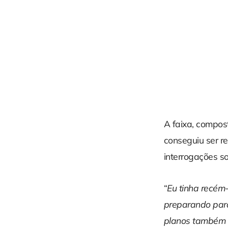
A faixa, compos
conseguiu ser re
interrogações so
“
Eu tinha recém
preparando para 
planos também t