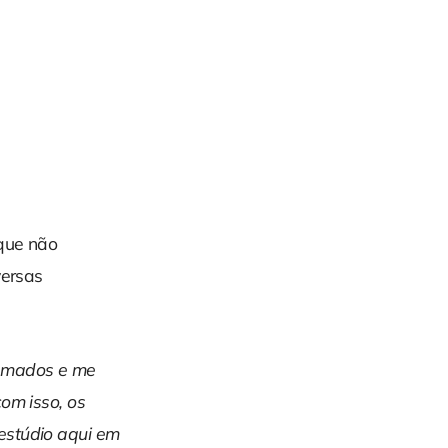
 que não
versas
ramados e me
om isso, os
estúdio aqui em