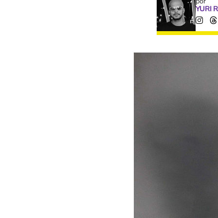
por
YURI 