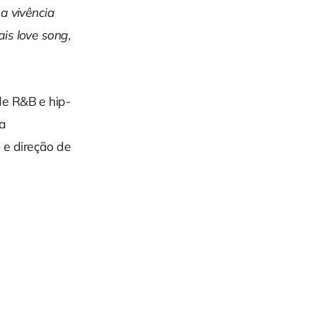
a vivência
is love song,
de R&B e hip-
ga
e direção de