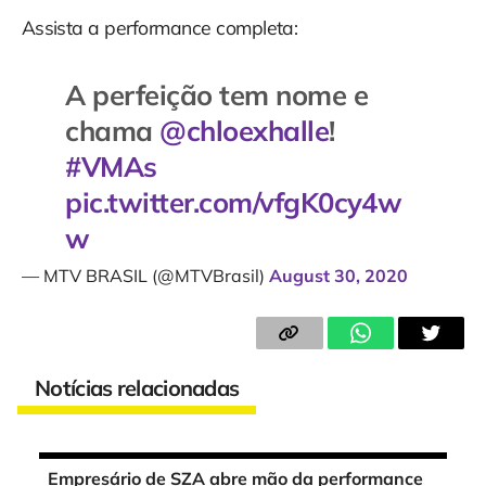
Assista a performance completa:
A perfeição tem nome e
chama
@chloexhalle
!
#VMAs
pic.twitter.com/vfgK0cy4w
w
— MTV BRASIL (@MTVBrasil)
August 30, 2020
Notícias relacionadas
Empresário de SZA abre mão da performance