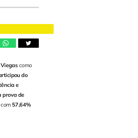
m
Viegas
como
rticipou do
tência e
a prova de
do com
57,64%