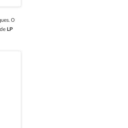
ques. O
a de
LP