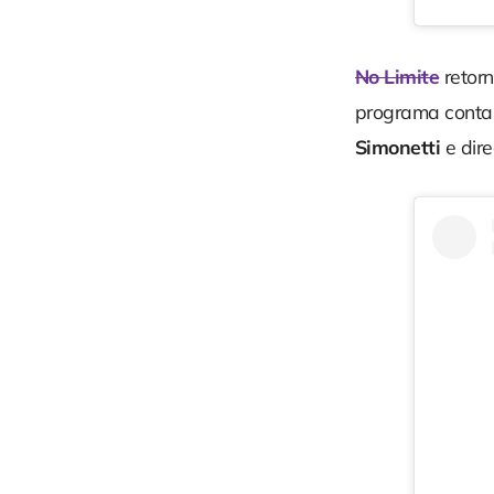
No Limite
retorn
programa conta
Simonetti
e dir