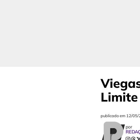
Viegas
Limite
publicado em
12/05/
por
REDA