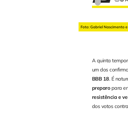
Foto: Gabriel Nascimento 
A quinta tempor
um dos confirm
BBB 18
. É natu
preparo
para en
resistência e v
dos votos contra