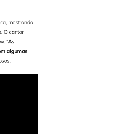
ica, mostrando
. O cantor
w. “
As
com algumas
osos.