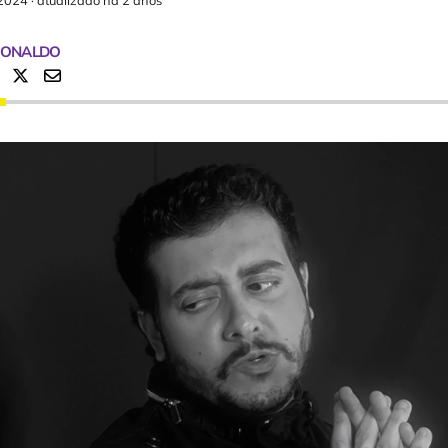
2024
·
atualizado há 2 anos
RONALDO