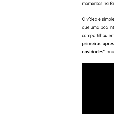
momentos na faix
O vídeo é simp
que uma boa int
compartilhou em
primeiras apre
novidades
“, an