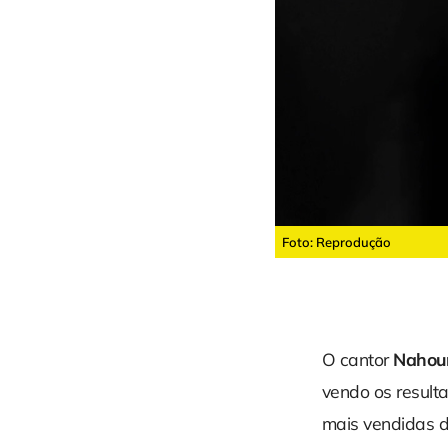
Foto: Reprodução
O cantor
Naho
vendo os result
mais vendidas d