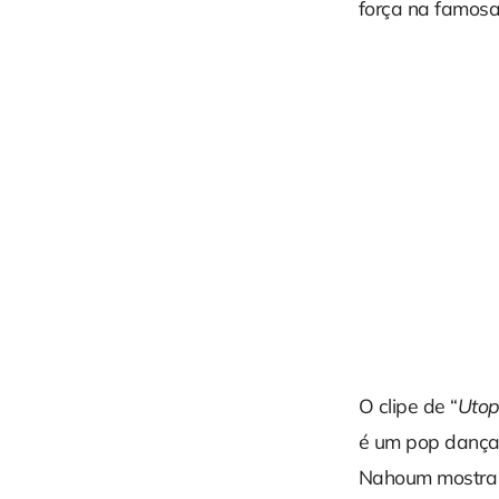
força na famosa
O clipe de “
Utop
é um pop dança
Nahoum mostra q