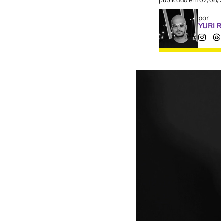
publicado em
07/08/
por
YURI 