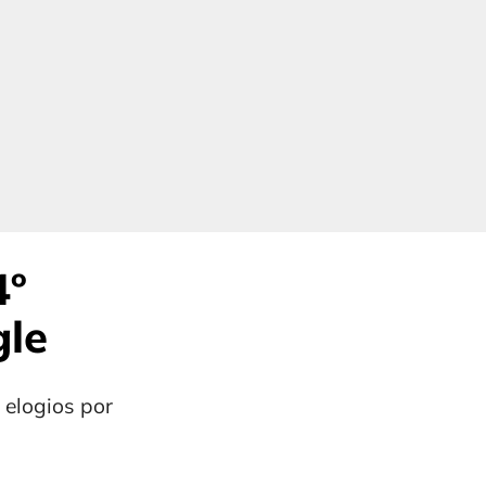
4º
gle
 elogios por